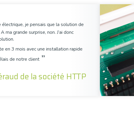
 électrique, je pensais que la solution de
 A ma grande surprise, non. J’ai donc
lution.
te en 3 mois avec une installation rapide
”
lais de notre client
éraud de la société HTTP
ojet ?
pagne sur l'ensemble du process de conception.