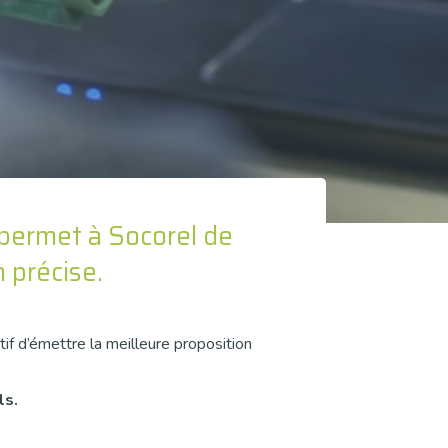
 permet à Socorel de
 précise.
tif d’émettre la meilleure proposition
ls.