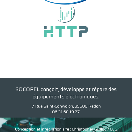
SOCOREL conçoit, développe et répare des
équipements électroniques.
7 Rue Saint-Conwoïon, 35600 Redon
06 31 68 19 27‬
Conception et intégration site :
Christopher Guillou / CCG