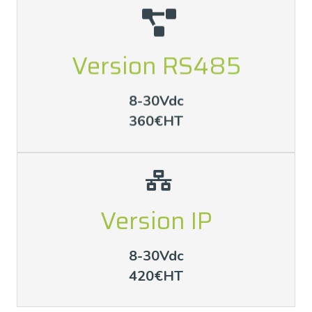
Version RS485
Contactez-nous
8-30Vdc
Contact - SOCOREL
360€HT
Version IP
Contactez-nous
8-30Vdc
Contact - SOCOREL
420€HT